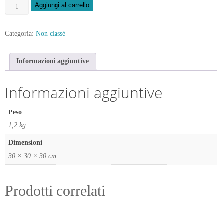
Secchio
Aggiungi al carrello
inox
15
Categoria:
Non classé
litri
quantità
Informazioni aggiuntive
Informazioni aggiuntive
Peso
1,2 kg
Dimensioni
30 × 30 × 30 cm
Prodotti correlati