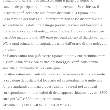
prestatore di servizi può incassare tutto o parte del deposito
cauzionale per riparare l’attrezzatura interessata. Su richiesta, il
locatario potrà accedere alle fatture destinate alla riparazione.
Se al termine del noleggio l’attrezzatura non fosse disponibile e/o
accessibile nella data, ora e luogo previsti, il costo del trasporto a
vuoto sarà a carico del noleggiatore. Inoltre, l’importo del servizio
verrebbe maggiorato di 100 euro per ogni giorno di ritardo per ogni
WC e ogni orinatoio noleggiati, a partire dall’orario di fine noleggio
previsto.
Se l’attrezzatura non può essere riparata o non viene restituita entro
3 giorni dalla data e ora di fine del noleggio, verrà considerata
smarrita al momento della riconsegna.
Le attrezzature mancanti alla restituzione verranno fatturate tramite
la cauzione depositata dal locatario ed eventualmente tramite una
fattura aggiuntiva inviata a quest’ultimo. I prezzi poi applicati
corrispondono ai nuovi valori di dette apparecchiature, ovvero 1500
euro per WC e 500 euro per orinatoio.
Articolo 7 – CONDIZIONI DI PAGAMENTO