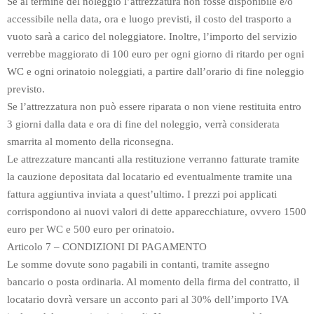
Se al termine del noleggio l’attrezzatura non fosse disponibile e/o
accessibile nella data, ora e luogo previsti, il costo del trasporto a
vuoto sarà a carico del noleggiatore. Inoltre, l’importo del servizio
verrebbe maggiorato di 100 euro per ogni giorno di ritardo per ogni
WC e ogni orinatoio noleggiati, a partire dall’orario di fine noleggio
previsto.
Se l’attrezzatura non può essere riparata o non viene restituita entro
3 giorni dalla data e ora di fine del noleggio, verrà considerata
smarrita al momento della riconsegna.
Le attrezzature mancanti alla restituzione verranno fatturate tramite
la cauzione depositata dal locatario ed eventualmente tramite una
fattura aggiuntiva inviata a quest’ultimo. I prezzi poi applicati
corrispondono ai nuovi valori di dette apparecchiature, ovvero 1500
euro per WC e 500 euro per orinatoio.
Articolo 7 – CONDIZIONI DI PAGAMENTO
Le somme dovute sono pagabili in contanti, tramite assegno
bancario o posta ordinaria. Al momento della firma del contratto, il
locatario dovrà versare un acconto pari al 30% dell’importo IVA